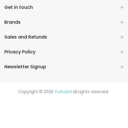
Get in touch
Brands
Sales and Refunds
Privacy Policy
Newsletter Signup
Copyright © 2026
TvGuard
all rights reserved.
Rüya Tabiri
Explore ChatGPT Plugins: Guides, Prompts & Tips
Rüyada Yılan Görmek
Rüyada Altın Görmek
Rüyada Deprem
Görmek
Rüyada Hamile Olduğunu Görmek
Rüyada Kedi
Görmek
Rüyada Fare Görmek
Rüyada Köpek Görmek
Rüyada Eski Sevgiliyi Görmek
Rüyada Kar Görmek
Rüyada