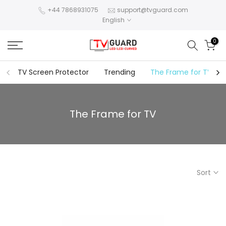
Skip
+44 7868931075
support@tvguard.com
English
to
content
0
TV Screen Protector
Trending
The Frame for TV
The Frame for TV
Sort