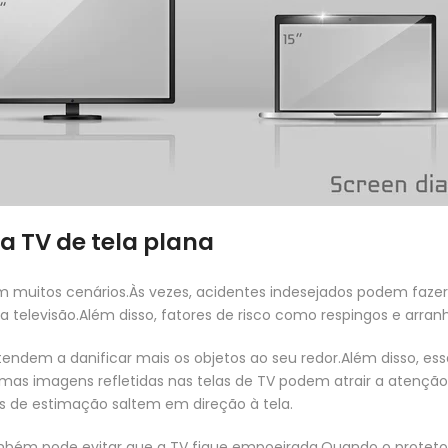
ra TV de tela plana
m muitos cenários.Às vezes, acidentes indesejados podem faz
 da televisão.Além disso, fatores de risco como respingos e arr
 tendem a danificar mais os objetos ao seu redor.Além disso, es
mas imagens refletidas nas telas de TV podem atrair a atenção
 de estimação saltem em direção à tela.
bém pode evitar que a TV fique empoeirada.Quando o protetor