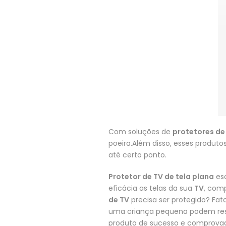
Com soluções de
protetores de 
poeira.Além disso, esses produto
até certo ponto.
Protetor de TV de tela plana
esc
eficácia as telas da sua
TV
, com
de TV
precisa ser protegido? Fa
uma criança pequena podem resul
produto de sucesso e comprova