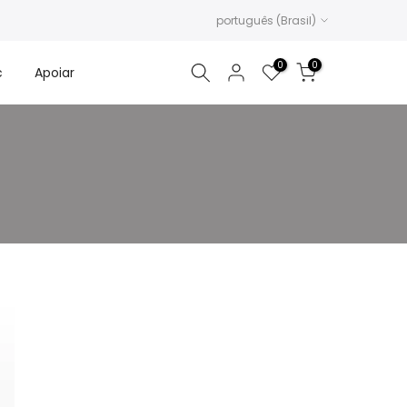
português (Brasil)
0
0
c
Apoiar