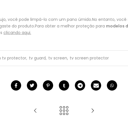
 sujo, você pode limpá-lo com um pano úmido.No entanto, você 
gaste do produto.Para obter a melhor proteção para
modelos d
os
clicando aqui.
n tv protector
,
tv guard
,
tv screen
,
tv screen protector