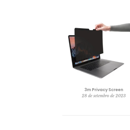
n Protector for Eyes
3m Privacy Screen
de maio de 2023
28 de setembro de 2023