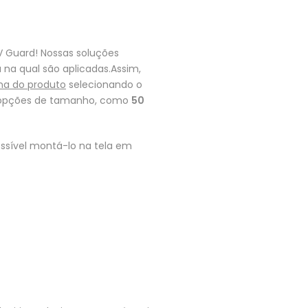
V Guard! Nossas soluções
na qual são aplicadas.Assim,
na do produto
selecionando o
s opções de tamanho, como
50
ssível montá-lo na tela em