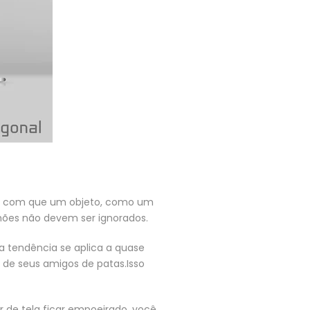
er com que um objeto, como um
anhões não devem ser ignorados.
sa tendência se aplica a quase
 de seus amigos de patas.Isso
 de tela ficar empoeirado, você