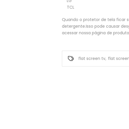
LG
TCL
Quando o protetor de tela ficar
detergente.Isso pode causar des
acessar nossa página de produt
flat screen tv
,
flat scree