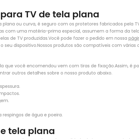
 para TV de tela plana
a plana ou curva, é seguro com os protetores fabricados pela T
das com uma matéria-prima especial, assumem a forma da tela 
 telas de TV produzidas.Você pode fazer o pedido em nossa
pági
o seu dispositivo.Nossos produtos são compatíveis com vária
ela que você encomendou vem com tiras de fixação.Assim, é po
rar outros detalhes sobre o nosso produto abaixo.
spessura.
impactos.
gem.
 respingos de água e poeira.
de tela plana