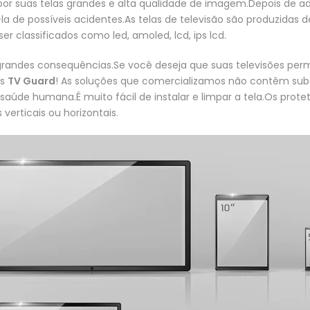
por suas telas grandes e alta qualidade de imagem.Depois de ad
la de possíveis acidentes.As telas de televisão são produzidas
r classificados como led, amoled, lcd, ips lcd.
randes consequências.Se você deseja que suas televisões per
os
TV Guard
! As soluções que comercializamos não contêm sub
aúde humana.É muito fácil de instalar e limpar a tela.Os prote
verticais ou horizontais.