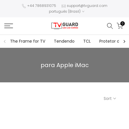
Ir
+44 7868931075
support@tvguard.com
português (Brasil)
para
o
0
conteúdo
The Frame for TV
Tendendo
TCL
Protetor de te
para
Apple
iMac
Sort