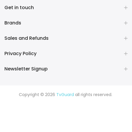
Get in touch
Brands
Sales and Refunds
Privacy Policy
Newsletter Signup
Copyright © 2026
TvGuard
all rights reserved.
Rüya Tabiri
Explore ChatGPT Plugins: Guides, Prompts & Tips
Rüyada Yılan Görmek
Rüyada Altın Görmek
Rüyada Deprem
Görmek
Rüyada Hamile Olduğunu Görmek
Rüyada Kedi
Görmek
Rüyada Fare Görmek
Rüyada Köpek Görmek
Rüyada Eski Sevgiliyi Görmek
Rüyada Kar Görmek
Rüyada