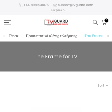
Skip
+44 7868931075
support@tvguard.com
Ελληνικά
to
content
0
Τάσεις
Προστατευτικό οθόνης τηλεόρασης
The Frame for 
The Frame for TV
Sort